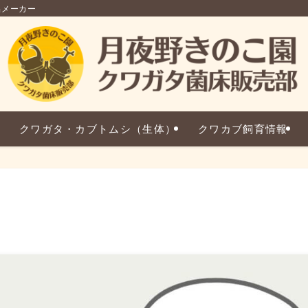
品メーカー
クワガタ・カブトムシ（生体）
クワカブ飼育情報