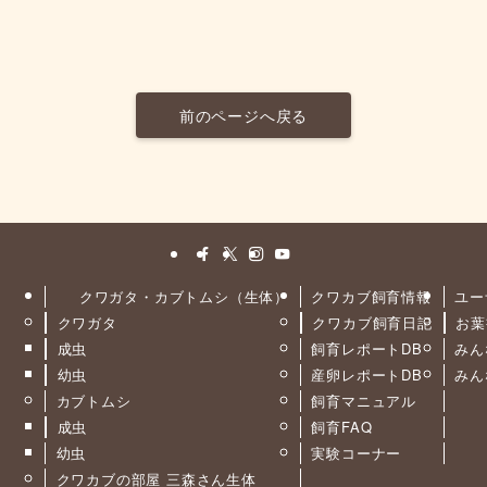
前のページへ戻る
クワガタ・カブトムシ（生体）
クワカブ飼育情報
ユー
クワガタ
クワカブ飼育日記
お葉
ト
成虫
飼育レポートDB
みん
幼虫
産卵レポートDB
みん
カブトムシ
飼育マニュアル
成虫
飼育FAQ
幼虫
実験コーナー
クワカブの部屋 三森さん生体