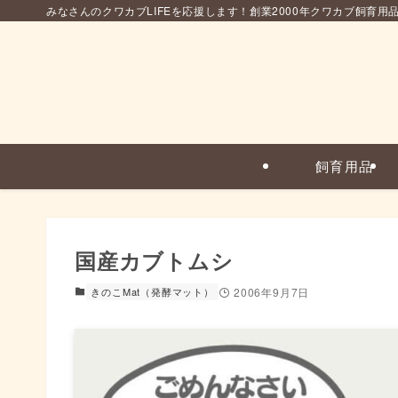
みなさんのクワカブLIFEを応援します！創業2000年クワカブ飼育用
飼育用品
国産カブトムシ
きのこMat（発酵マット）
2006年9月7日