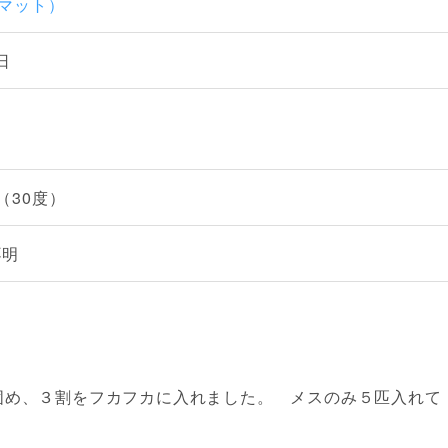
酵マット）
日
（30度）
不明
固め、３割をフカフカに入れました。 メスのみ５匹入れて