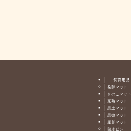
飼育用品
発酵マット
きのこマッ
完熟マット
黒土マット
黒微マット
産卵マット
菌糸ビン