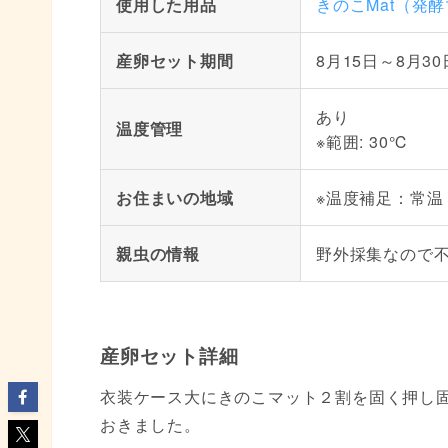
使用した用品
きのこMat（発
産卵セット期間
8月15日～8月30
あり
温度管理
※範囲: 30℃
お住まいの地域
※温度補足：常温
親虫の情報
野外採集なので
産卵セット詳細
衣装ケース大にきのこマット２割を固く押し
おきました。