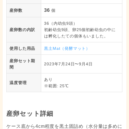
36
産卵数
個
36（内幼虫9頭）
産卵数の内訳
初齢幼虫9頭、卵25個初齢幼虫の中に
は孵化したての個体もいました。
使用した用品
黒土Mat（発酵マット）
産卵セット期
2023年7月24日〜9月4日
間
あり
温度管理
※範囲: 25℃
産卵セット詳細
ケース底から4cm程度を黒土固詰め（水分量は多めに