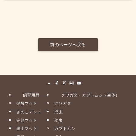
前のページへ戻る
飼育用品
クワガタ・カブトムシ（生体）
発酵マット
クワガタ
きのこマット
成虫
完熟マット
幼虫
黒土マット
カブトムシ