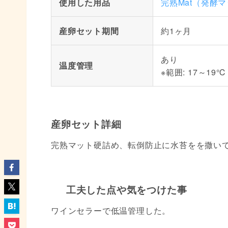
使用した用品
完熟Mat（発酵
産卵セット期間
約1ヶ月
あり
温度管理
※範囲: 17～19℃
産卵セット詳細
完熟マット硬詰め、転倒防止に水苔をを撒い
工夫した点や気をつけた事
ワインセラーで低温管理した。