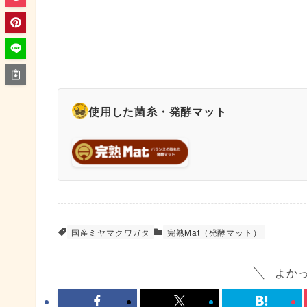
使用した菌糸・発酵マット
国産ミヤマクワガタ
完熟Mat（発酵マット）
よか