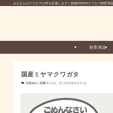
みなさんのクワカブLIFEを応援します！創業2000年クワカブ飼育用
飼育用品
国産ミヤマクワガタ
完熟Mat（発酵マット）
2020年9月21日