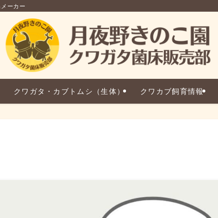
品メーカー
クワガタ・カブトムシ（生体）
クワカブ飼育情報