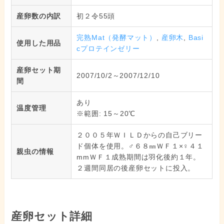
産卵数の内訳
初２令55頭
完熟Mat（発酵マット）
,
産卵木
,
Basi
使用した用品
cプロテインゼリー
産卵セット期
2007/10/2～2007/12/10
間
あり
温度管理
※範囲: 15～20℃
２００５年ＷＩＬＤからの自己ブリー
ド個体を使用。♂６８㎜ＷＦ１×♀４１
親虫の情報
mmＷＦ１成熟期間は羽化後約１年。
２週間同居の後産卵セットに投入。
産卵セット詳細