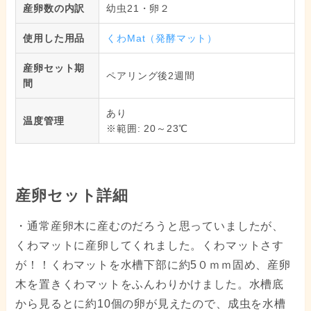
産卵数の内訳
幼虫21・卵２
使用した用品
くわMat（発酵マット）
産卵セット期
ペアリング後2週間
間
あり
温度管理
※範囲: 20～23℃
産卵セット詳細
・通常産卵木に産むのだろうと思っていましたが、
くわマットに産卵してくれました。くわマットさす
が！！くわマットを水槽下部に約5０ｍｍ固め、産卵
木を置きくわマットをふんわりかけました。水槽底
から見るとに約10個の卵が見えたので、成虫を水槽