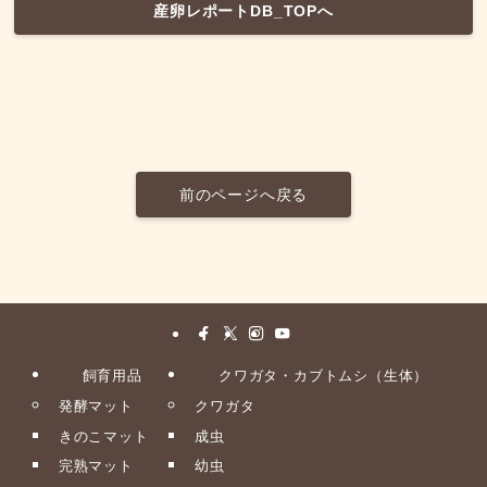
産卵レポートDB_TOPへ
前のページへ戻る
飼育用品
クワガタ・カブトムシ（生体）
発酵マット
クワガタ
きのこマット
成虫
完熟マット
幼虫