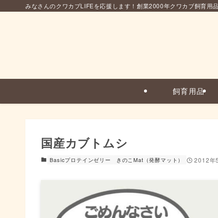
みなさんのクワカブLIFEを応援します！創業2000年クワカブ飼育用
飼育用品
国産カブトムシ
Basicプロテインゼリー
きのこMat（発酵マット）
2012年