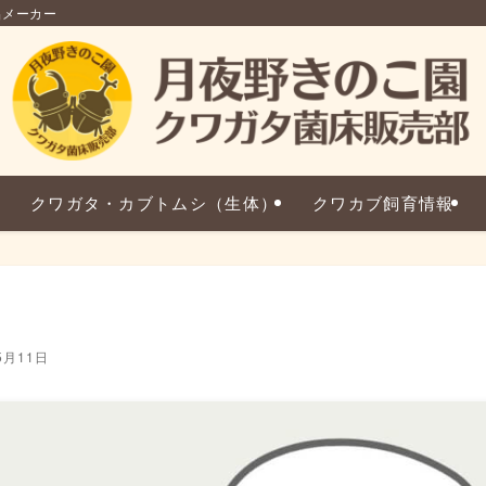
品メーカー
クワガタ・カブトムシ（生体）
クワカブ飼育情報
5月11日