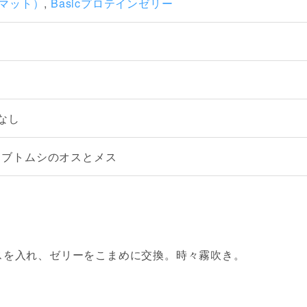
酵マット）
,
Basicプロテインゼリー
なし
カブトムシのオスとメス
スを入れ、ゼリーをこまめに交換。時々霧吹き。