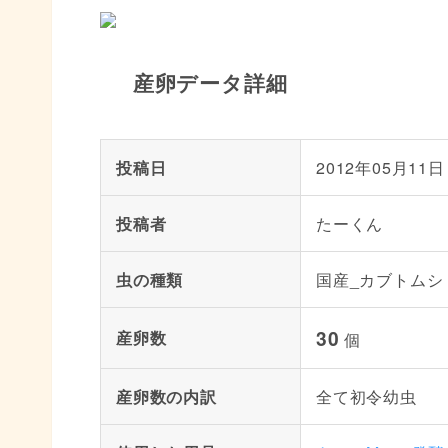
産卵データ詳細
投稿日
2012年05月11日
投稿者
たーくん
虫の種類
国産_カブトムシ
30
産卵数
個
産卵数の内訳
全て初令幼虫