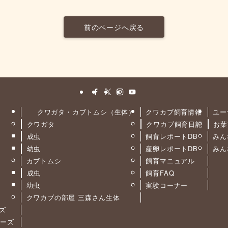
前のページへ戻る
クワガタ・カブトムシ（生体）
クワカブ飼育情報
ユー
クワガタ
クワカブ飼育日記
お葉
ト
成虫
飼育レポートDB
みん
幼虫
産卵レポートDB
みん
カブトムシ
飼育マニュアル
成虫
飼育FAQ
幼虫
実験コーナー
クワカブの部屋 三森さん生体
ーズ
リーズ