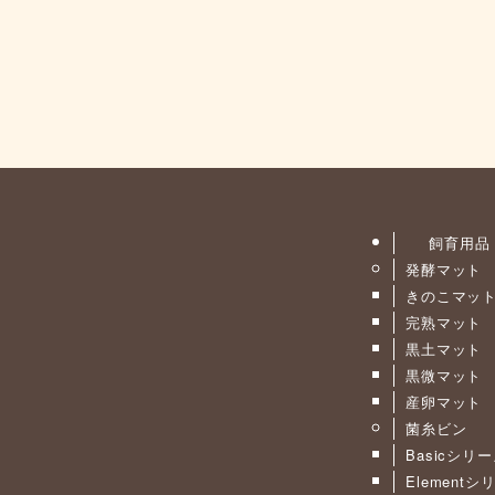
飼育用品
発酵マット
きのこマッ
完熟マット
黒土マット
黒微マット
産卵マット
菌糸ビン
Basicシリ
Elementシ