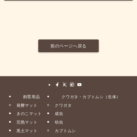
前のページへ戻る
飼育用品
クワガタ・カブトムシ（生体）
発酵マット
クワガタ
きのこマット
成虫
完熟マット
幼虫
黒土マット
カブトムシ