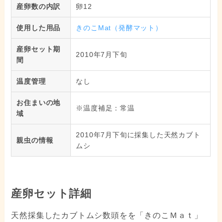
産卵数の内訳
卵12
使用した用品
きのこMat（発酵マット）
産卵セット期
2010年7月下旬
間
温度管理
なし
お住まいの地
※温度補足：常温
域
2010年7月下旬に採集した天然カブト
親虫の情報
ムシ
産卵セット詳細
天然採集したカブトムシ数頭をを「きのこＭａｔ」