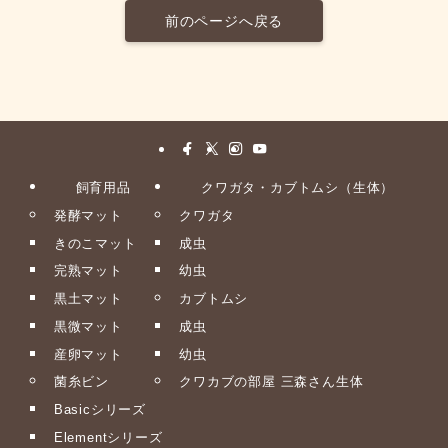
前のページへ戻る
飼育用品
クワガタ・カブトムシ（生体）
発酵マット
クワガタ
きのこマット
成虫
完熟マット
幼虫
黒土マット
カブトムシ
黒微マット
成虫
産卵マット
幼虫
菌糸ビン
クワカブの部屋 三森さん生体
Basicシリーズ
Elementシリーズ