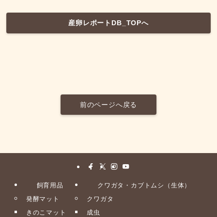
産卵レポートDB_TOPへ
前のページへ戻る
飼育用品
クワガタ・カブトムシ（生体）
発酵マット
クワガタ
きのこマット
成虫