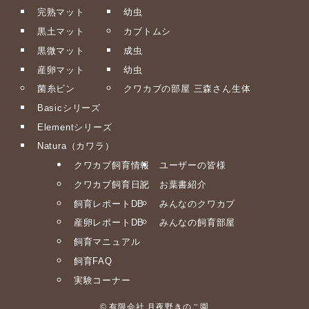
完熟マット
幼虫
黒土マット
カブトムシ
黒微マット
成虫
産卵マット
幼虫
菌糸ビン
クワカブの部屋 三森さん生体
Basicシリーズ
Elementシリーズ
Natura（カワラ）
クワカブ飼育情報
ユーザーの皆様
クワカブ飼育日記
お葉書紹介
飼育レポートDB
みんなのクワカブ
産卵レポートDB
みんなの飼育部屋
飼育マニュアル
飼育FAQ
実験コーナー
©
有限会社 月夜野きのこ園