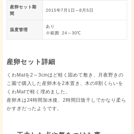
産卵セット期
2015年7月1日～8月5日
間
あり
温度管理
※範囲: 24～30℃
産卵セット詳細
くわMatを2～3cmほど軽く固めて敷き、月夜野きの
こ園で購入した産卵木を2本置き、木の8割くらいを
くわMatで軽く埋めました。
産卵木は24時間加水後、2時間日陰干しでかなり柔ら
かすぎだったようです。