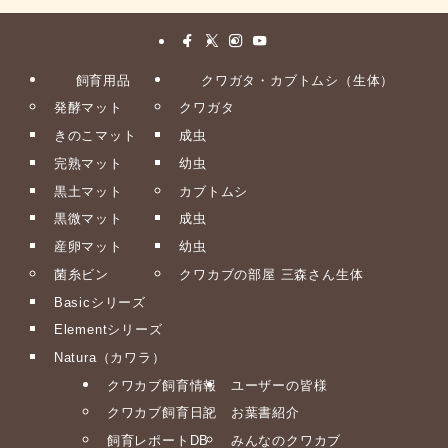
飼育用品
クワガタ・カブトムシ（生体）
発酵マット
クワガタ
きのこマット
成虫
完熟マット
幼虫
黒土マット
カブトムシ
黒微マット
成虫
産卵マット
幼虫
菌糸ビン
クワカブの部屋 三森さん生体
Basicシリーズ
Elementシリーズ
Natura（カワラ）
クワカブ飼育情報
ユーザーの皆様
クワカブ飼育日記
お葉書紹介
飼育レポートDB
みんなのクワカブ