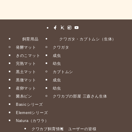
飼育用品
クワガタ・カブトムシ（生体）
発酵マット
クワガタ
きのこマット
成虫
完熟マット
幼虫
黒土マット
カブトムシ
黒微マット
成虫
産卵マット
幼虫
菌糸ビン
クワカブの部屋 三森さん生体
Basicシリーズ
Elementシリーズ
Natura（カワラ）
クワカブ飼育情報
ユーザーの皆様