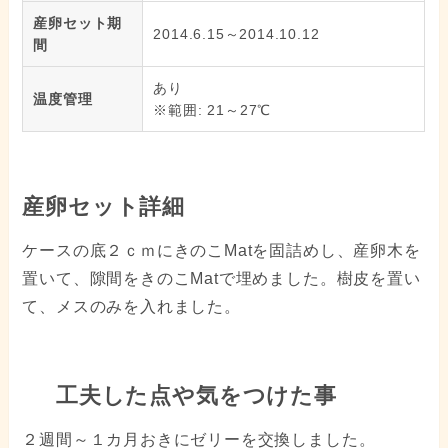
産卵セット期
2014.6.15～2014.10.12
間
あり
温度管理
※範囲: 21～27℃
産卵セット詳細
ケースの底２ｃｍにきのこMatを固詰めし、産卵木を
置いて、隙間をきのこMatで埋めました。樹皮を置い
て、メスのみを入れました。
工夫した点や気をつけた事
２週間～１カ月おきにゼリーを交換しました。