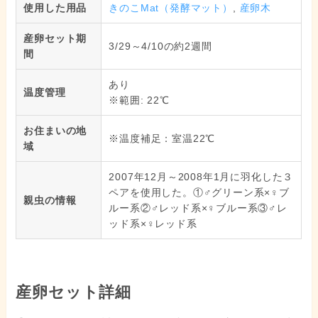
使用した用品
きのこMat（発酵マット）
,
産卵木
産卵セット期
3/29～4/10の約2週間
間
あり
温度管理
※範囲: 22℃
お住まいの地
※温度補足：室温22℃
域
2007年12月～2008年1月に羽化した３
ペアを使用した。①♂グリーン系×♀ブ
親虫の情報
ルー系②♂レッド系×♀ブルー系③♂レ
ッド系×♀レッド系
産卵セット詳細