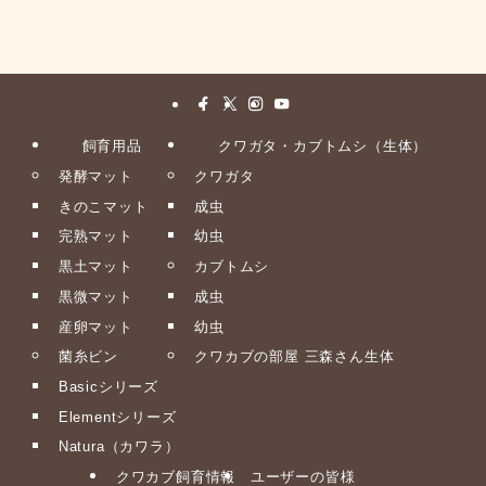
飼育用品
クワガタ・カブトムシ（生体）
発酵マット
クワガタ
きのこマット
成虫
完熟マット
幼虫
黒土マット
カブトムシ
黒微マット
成虫
産卵マット
幼虫
菌糸ビン
クワカブの部屋 三森さん生体
Basicシリーズ
Elementシリーズ
Natura（カワラ）
クワカブ飼育情報
ユーザーの皆様