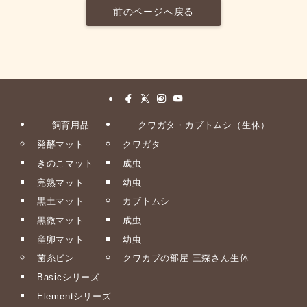
前のページへ戻る
飼育用品
クワガタ・カブトムシ（生体）
発酵マット
クワガタ
きのこマット
成虫
完熟マット
幼虫
黒土マット
カブトムシ
黒微マット
成虫
産卵マット
幼虫
菌糸ビン
クワカブの部屋 三森さん生体
Basicシリーズ
Elementシリーズ