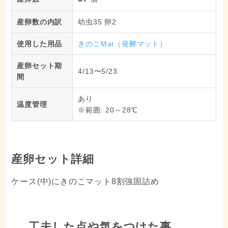
産卵数の内訳
幼虫35 卵2
使用した用品
きのこMat（発酵マット）
産卵セット期
4/13〜5/23
間
あり
温度管理
※範囲: 20～28℃
産卵セット詳細
ケース(中)にきのこマット8割強固詰め
工夫した点や気をつけた事