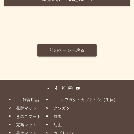
前のページへ戻る
飼育用品
クワガタ・カブトムシ（生体）
発酵マット
クワガタ
きのこマット
成虫
完熟マット
幼虫
黒土マット
カブトムシ