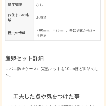
温度管理
なし
お住まいの地
北海道
域
♂60mm、♀25mm、共に羽化から2ヶ
親虫の情報
月経過
産卵セット詳細
コバエ防止ケースに完熟マットを10cmほど固詰めし
た。
工夫した点や気をつけた事