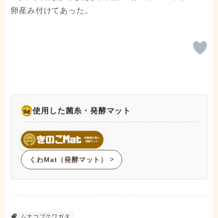
卵産み付けてあった。
使用した菌糸・発酵マット
くわMat（発酵マット）
ᐳ
ムナコブクワガタ