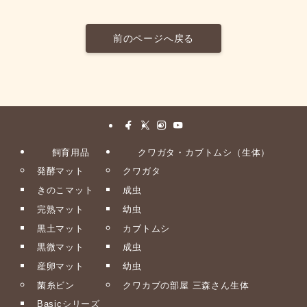
前のページへ戻る
飼育用品
クワガタ・カブトムシ（生体）
発酵マット
クワガタ
きのこマット
成虫
完熟マット
幼虫
黒土マット
カブトムシ
黒微マット
成虫
産卵マット
幼虫
菌糸ビン
クワカブの部屋 三森さん生体
Basicシリーズ