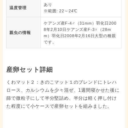
あり
温度管理
※範囲: 22～24℃
ケアンズ産F-4♂（31mm）羽化日200
8年2月10日ケアンズ産F-3♀（28m
親虫の情報
m）羽化日2008年2月16日大型の種親
です。
産卵セット詳細
くわマット２：きのこマット１のブレンドにトレハ
ロース、カルシウムを少々混ぜ、1週間寝かせた後に
篩で微粒子にして半分堅詰め、半分は軽く押し付け
た程度にて小ケースで産卵セットを組みました。