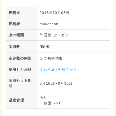
投稿日
2016年10月03日
投稿者
makachan
虫の種類
外国産_クワガタ
49
産卵数
個
産卵数の内訳
全て初令幼虫
使用した用品
くわMat（発酵マット）
産卵セット期
8月15日〜9月30日
間
あり
温度管理
※範囲: 25℃