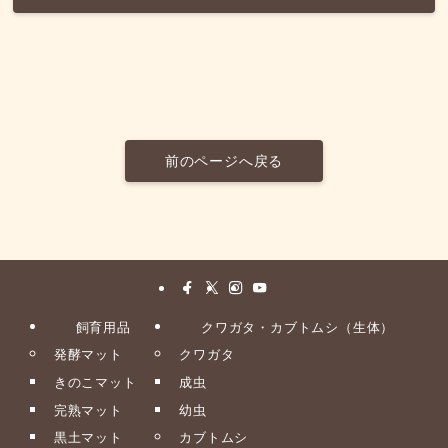
前のページへ戻る
飼育用品
クワガタ・カブトムシ（生体）
発酵マット
クワガタ
きのこマット
成虫
完熟マット
幼虫
黒土マット
カブトムシ