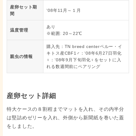
産卵セット期
‘08年11月～１月
間
あり
温度管理
※範囲: 20～22℃
購入先：TN breed centerペルー・イ
キトス産CBF1♂：‘08年6月27日羽化
親虫の情報
♀：‘08年9月下旬羽化♀をセットに入
れる数週間前にペアリング
産卵セット詳細
特大ケースの８割程までマットを入れ、その内半分
は堅詰めゼリーを入れ、外側から新聞紙を巻いた蓋
をしました。