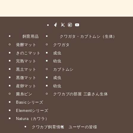
飼育用品
クワガタ・カブトムシ（生体）
発酵マット
クワガタ
きのこマット
成虫
完熟マット
幼虫
黒土マット
カブトムシ
黒微マット
成虫
産卵マット
幼虫
菌糸ビン
クワカブの部屋 三森さん生体
Basicシリーズ
Elementシリーズ
Natura（カワラ）
クワカブ飼育情報
ユーザーの皆様