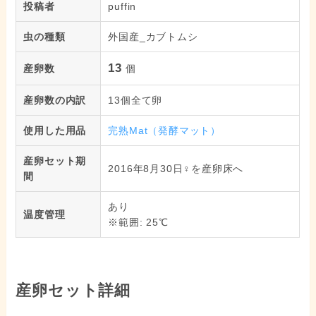
投稿者
puffin
虫の種類
外国産_カブトムシ
13
産卵数
個
産卵数の内訳
13個全て卵
使用した用品
完熟Mat（発酵マット）
産卵セット期
2016年8月30日♀を産卵床へ
間
あり
温度管理
※範囲: 25℃
産卵セット詳細