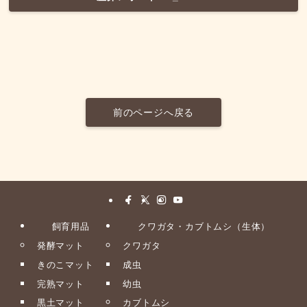
前のページへ戻る
飼育用品
クワガタ・カブトムシ（生体）
発酵マット
クワガタ
きのこマット
成虫
完熟マット
幼虫
黒土マット
カブトムシ