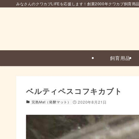
みなさんのクワカブLIFEを応援します！創業2000年クワカブ飼育用
飼育用品
ベルティペスコフキカブト
完熟Mat（発酵マット）
2020年8月21日