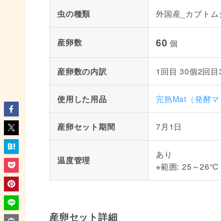
虫の種類
外国産_カブトム
60
産卵数
個
産卵数の内訳
1回目 30個2回目
使用した用品
完熟Mat（発酵
産卵セット期間
7月1日
あり
温度管理
※範囲: 25～26℃
産卵セット詳細