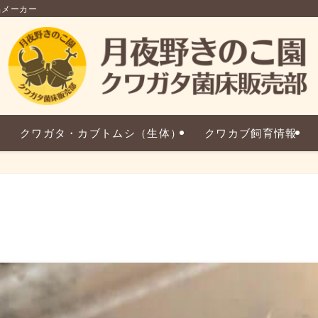
品メーカー
クワガタ・カブトムシ（生体）
クワカブ飼育情報