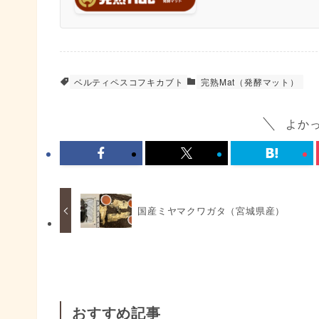
ベルティペスコフキカブト
完熟Mat（発酵マット）
よか
国産ミヤマクワガタ（宮城県産）
おすすめ記事