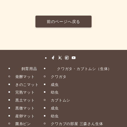
前のページへ戻る
飼育用品
クワガタ・カブトムシ（生体）
発酵マット
クワガタ
きのこマット
成虫
完熟マット
幼虫
黒土マット
カブトムシ
黒微マット
成虫
産卵マット
幼虫
菌糸ビン
クワカブの部屋 三森さん生体