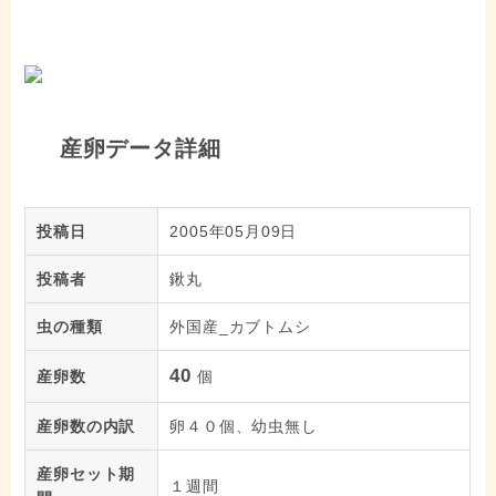
産卵データ詳細
投稿日
2005年05月09日
投稿者
鍬丸
虫の種類
外国産_カブトムシ
40
産卵数
個
産卵数の内訳
卵４０個、幼虫無し
産卵セット期
１週間