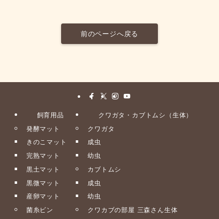
前のページへ戻る
飼育用品
クワガタ・カブトムシ（生体）
発酵マット
クワガタ
きのこマット
成虫
完熟マット
幼虫
黒土マット
カブトムシ
黒微マット
成虫
産卵マット
幼虫
菌糸ビン
クワカブの部屋 三森さん生体