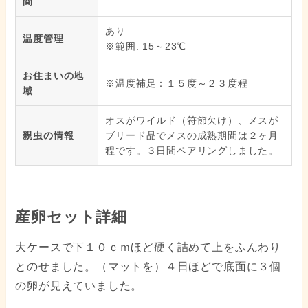
間
あり
温度管理
※範囲: 15～23℃
お住まいの地
※温度補足：１５度～２３度程
域
オスがワイルド（符節欠け）、メスが
親虫の情報
ブリード品でメスの成熟期間は２ヶ月
程です。３日間ペアリングしました。
産卵セット詳細
大ケースで下１０ｃｍほど硬く詰めて上をふんわり
とのせました。（マットを）４日ほどで底面に３個
の卵が見えていました。