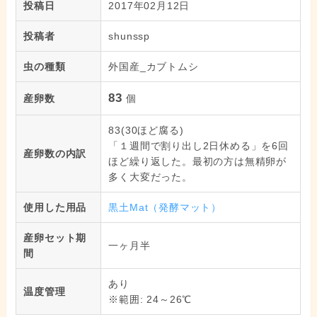
投稿日
2017年02月12日
投稿者
shunssp
虫の種類
外国産_カブトムシ
83
産卵数
個
83(30ほど腐る)
「１週間で割り出し2日休める」を6回
産卵数の内訳
ほど繰り返した。最初の方は無精卵が
多く大変だった。
使用した用品
黒土Mat（発酵マット）
産卵セット期
一ヶ月半
間
あり
温度管理
※範囲: 24～26℃