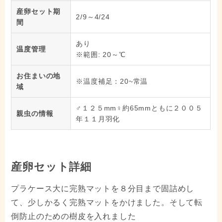
産卵セット期
2/9～4/24
間
あり
温度管理
※範囲: 20～℃
お住まいの地
※温度補足：20~常温
域
♂１２５mm♀約65mmともに２００５
親虫の情報
年１１月羽化
産卵セット詳細
プラケース大に完熟マットを８分目まで固詰めし
て、少しかるく完熟マットをかけました。そして転
倒防止のための樹皮を入れました