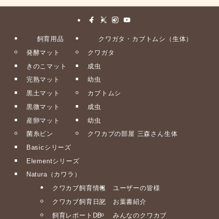
飼育用品
クワガタ・カブトムシ（生体）
発酵マット
クワガタ
きのこマット
成虫
完熟マット
幼虫
黒土マット
カブトムシ
黒微マット
成虫
産卵マット
幼虫
菌糸ビン
クワカブの部屋 三森さん生体
Basicシリーズ
Elementシリーズ
Natura（カワラ）
クワカブ飼育情報
ユーザーの皆様
クワカブ飼育日記
お葉書紹介
飼育レポートDB
みんなのクワカブ