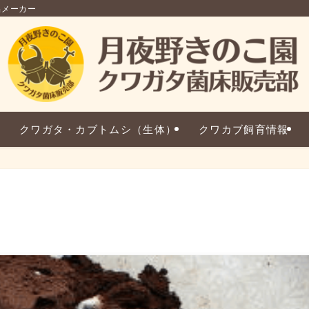
品メーカー
クワガタ・カブトムシ（生体）
クワカブ飼育情報