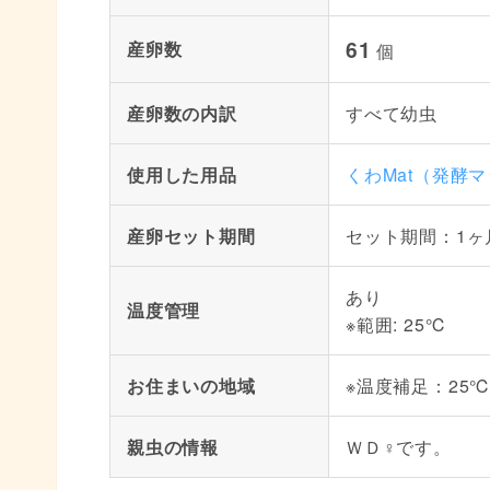
61
産卵数
個
産卵数の内訳
すべて幼虫
使用した用品
くわMat（発酵
産卵セット期間
セット期間：1ヶ
あり
温度管理
※範囲: 25℃
お住まいの地域
※温度補足：25
親虫の情報
ＷＤ♀です。