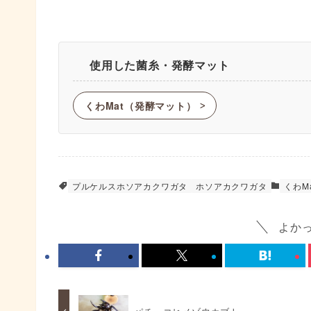
使用した菌糸・発酵マット
くわMat（発酵マット）
ᐳ
プルケルスホソアカクワガタ
ホソアカクワガタ
くわM
よか