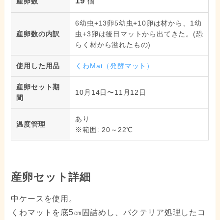
19
産卵数
個
6幼虫+13卵5幼虫+10卵は材から、1幼
産卵数の内訳
虫+3卵は後日マットから出てきた。(恐
らく材から溢れたもの)
使用した用品
くわMat（発酵マット）
産卵セット期
10月14日〜11月12日
間
あり
温度管理
※範囲: 20～22℃
産卵セット詳細
中ケースを使用。
くわマットを底5㎝固詰めし、バクテリア処理したコ