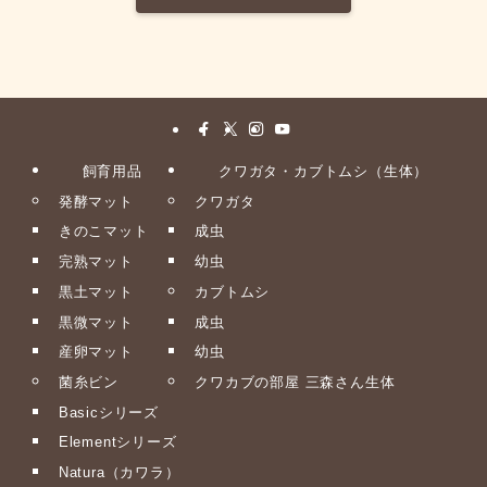
飼育用品
クワガタ・カブトムシ（生体）
発酵マット
クワガタ
きのこマット
成虫
完熟マット
幼虫
黒土マット
カブトムシ
黒微マット
成虫
産卵マット
幼虫
菌糸ビン
クワカブの部屋 三森さん生体
Basicシリーズ
Elementシリーズ
Natura（カワラ）