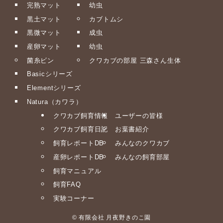
完熟マット
幼虫
黒土マット
カブトムシ
黒微マット
成虫
産卵マット
幼虫
菌糸ビン
クワカブの部屋 三森さん生体
Basicシリーズ
Elementシリーズ
Natura（カワラ）
クワカブ飼育情報
ユーザーの皆様
クワカブ飼育日記
お葉書紹介
飼育レポートDB
みんなのクワカブ
産卵レポートDB
みんなの飼育部屋
飼育マニュアル
飼育FAQ
実験コーナー
©
有限会社 月夜野きのこ園