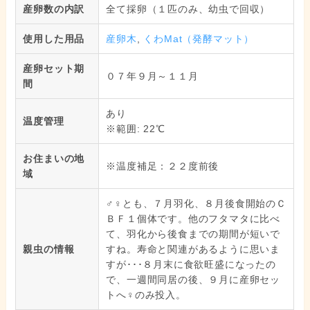
産卵数の内訳
全て採卵（１匹のみ、幼虫で回収）
使用した用品
産卵木
,
くわMat（発酵マット）
産卵セット期
０７年９月～１１月
間
あり
温度管理
※範囲: 22℃
お住まいの地
※温度補足：２２度前後
域
♂♀とも、７月羽化、８月後食開始のＣ
ＢＦ１個体です。他のフタマタに比べ
て、羽化から後食までの期間が短いで
親虫の情報
すね。寿命と関連があるように思いま
すが･･･８月末に食欲旺盛になったの
で、一週間同居の後、９月に産卵セッ
トへ♀のみ投入。