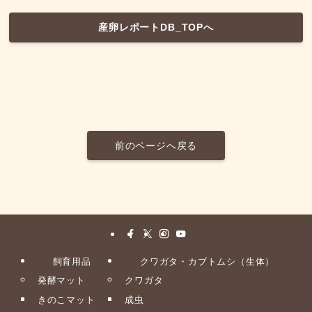
産卵レポートDB_TOPへ
前のページへ戻る
飼育用品
クワガタ・カブトムシ（生体）
発酵マット
クワガタ
きのこマット
成虫