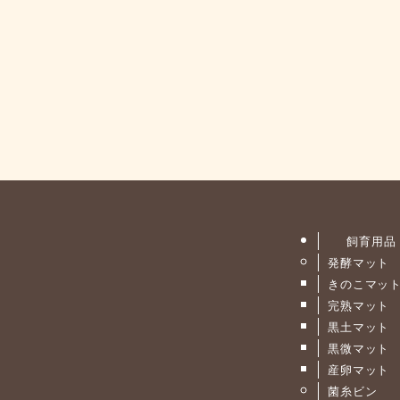
飼育用品
発酵マット
きのこマッ
完熟マット
黒土マット
黒微マット
産卵マット
菌糸ビン