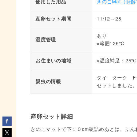
使用した用品
きのこMat（発
産卵セット期間
11/12～25
あり
温度管理
※範囲: 25℃
お住まいの地域
※温度補足：25
タイ ターク F
親虫の情報
セットしました
産卵セット詳細
きのこマットで下１０cm硬詰めあとは、ふん