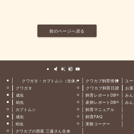
前のページへ戻る
クワガタ・カブトムシ（生体）
クワカブ飼育情報
ユー
クワガタ
クワカブ飼育日記
お葉
ト
成虫
飼育レポートDB
みん
幼虫
産卵レポートDB
みん
カブトムシ
飼育マニュアル
成虫
飼育FAQ
幼虫
実験コーナー
クワカブの部屋 三森さん生体