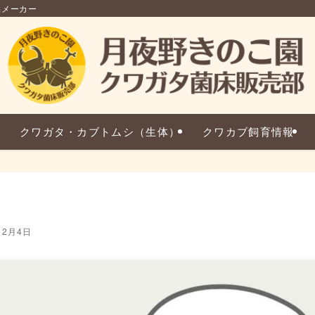
品メーカー
クワガタ・カブトムシ（生体）
クワカブ飼育情報
12月4日