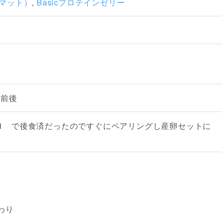
酵マット）
,
Basicプロテインゼリー
℃前後
1 で後食済だったのですぐにペアリングし産卵セットに
。
わり