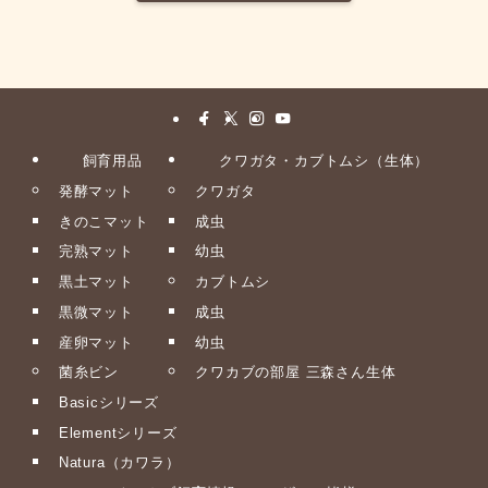
飼育用品
クワガタ・カブトムシ（生体）
発酵マット
クワガタ
きのこマット
成虫
完熟マット
幼虫
黒土マット
カブトムシ
黒微マット
成虫
産卵マット
幼虫
菌糸ビン
クワカブの部屋 三森さん生体
Basicシリーズ
Elementシリーズ
Natura（カワラ）