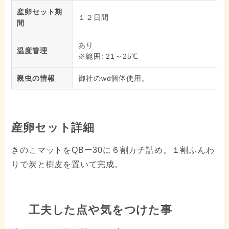
産卵セット期
１２日間
間
あり
温度管理
※範囲: 21～25℃
親虫の情報
御社のwd個体使用。
産卵セット詳細
きのこマットをQBー30に６割カチ詰め。１割ふんわ
りで炭と樹皮を置いて完成。
工夫した点や気をつけた事