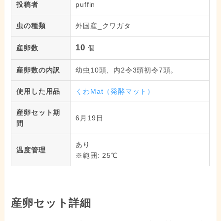
投稿者
puffin
虫の種類
外国産_クワガタ
10
産卵数
個
産卵数の内訳
幼虫10頭、内2令3頭初令7頭。
使用した用品
くわMat（発酵マット）
産卵セット期
6月19日
間
あり
温度管理
※範囲: 25℃
産卵セット詳細