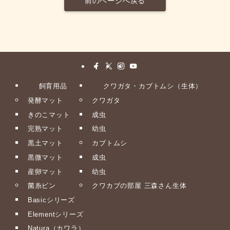
前のページへ戻る
飼育用品
クワガタ・カブトムシ（生体）
発酵マット
クワガタ
きのこマット
成虫
完熟マット
幼虫
黒土マット
カブトムシ
黒微マット
成虫
産卵マット
幼虫
菌糸ビン
クワカブの部屋 三森さん生体
Basicシリーズ
Elementシリーズ
Natura（カワラ）