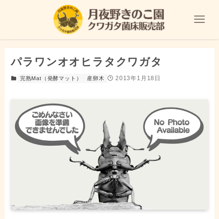
パラワンオオヒラタクワガタ
2013年1月18日
完熟Mat（発酵マット）
産卵木