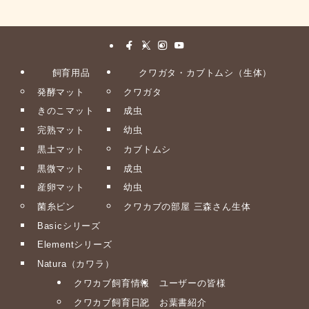
飼育用品
クワガタ・カブトムシ（生体）
発酵マット
クワガタ
きのこマット
成虫
完熟マット
幼虫
黒土マット
カブトムシ
黒微マット
成虫
産卵マット
幼虫
菌糸ビン
クワカブの部屋 三森さん生体
Basicシリーズ
Elementシリーズ
Natura（カワラ）
クワカブ飼育情報
ユーザーの皆様
クワカブ飼育日記
お葉書紹介