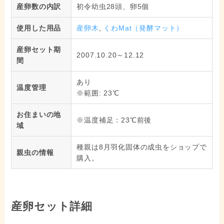
産卵数の内訳
初令幼虫28頭、卵5個
使用した用品
産卵木
,
くわMat（発酵マット）
産卵セット期
2007.10.20～12.12
間
あり
温度管理
※範囲: 23℃
お住まいの地
※温度補足：23℃前後
域
種親は8月羽化固体の成虫をショップで
親虫の情報
購入。
産卵セット詳細