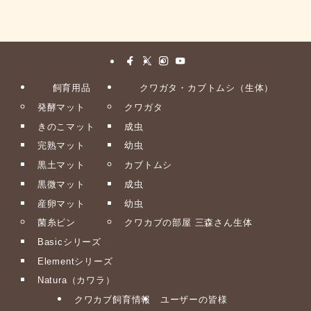
飼育用品
クワガタ・カブトムシ（生体）
発酵マット
クワガタ
きのこマット
成虫
完熟マット
幼虫
黒土マット
カブトムシ
黒微マット
成虫
産卵マット
幼虫
菌糸ビン
クワカブの部屋 三森さん生体
Basicシリーズ
Elementシリーズ
Natura（カワラ）
クワカブ飼育情報
ユーザーの皆様