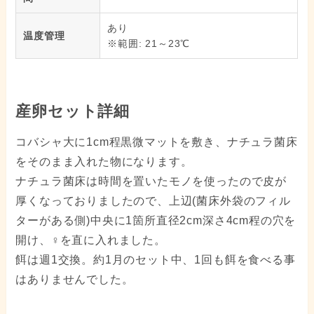
あり
温度管理
※範囲: 21～23℃
産卵セット詳細
コバシャ大に1cm程黒微マットを敷き、ナチュラ菌床
をそのまま入れた物になります。
ナチュラ菌床は時間を置いたモノを使ったので皮が
厚くなっておりましたので、上辺(菌床外袋のフィル
ターがある側)中央に1箇所直径2cm深さ4cm程の穴を
開け、♀を直に入れました。
餌は週1交換。約1月のセット中、1回も餌を食べる事
はありませんでした。