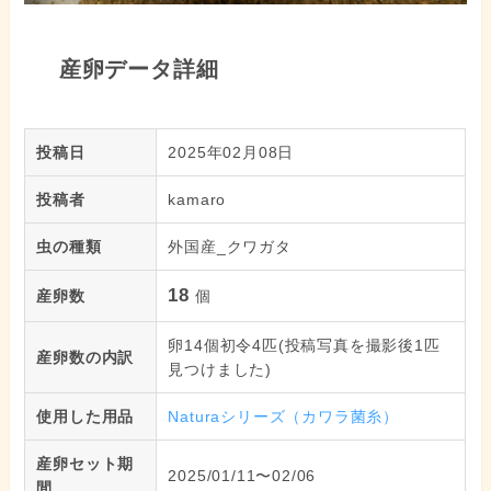
産卵データ詳細
投稿日
2025年02月08日
投稿者
kamaro
虫の種類
外国産_クワガタ
18
産卵数
個
卵14個初令4匹(投稿写真を撮影後1匹
産卵数の内訳
見つけました)
使用した用品
Naturaシリーズ（カワラ菌糸）
産卵セット期
2025/01/11〜02/06
間