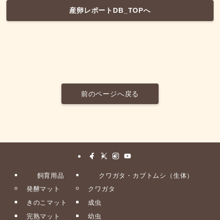
産卵レポートDB_TOPへ
前のページへ戻る
飼育用品
クワガタ・カブトムシ（生体）
発酵マット
クワガタ
きのこマット
成虫
完熟マット
幼虫