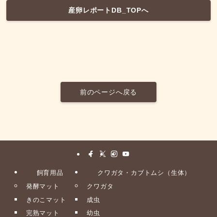
産卵レポートDB_TOPへ
前のページへ戻る
飼育用品
クワガタ・カブトムシ（生体）
発酵マット
クワガタ
きのこマット
成虫
完熟マット
幼虫