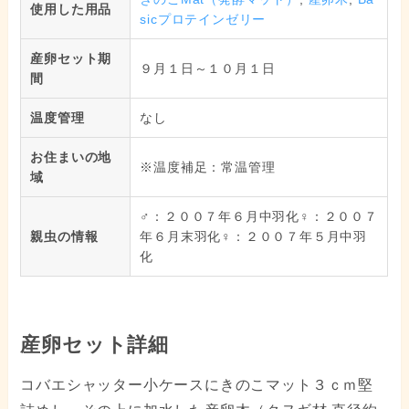
使用した用品
sicプロテインゼリー
産卵セット期
９月１日～１０月１日
間
温度管理
なし
お住まいの地
※温度補足：常温管理
域
♂：２００７年６月中羽化♀：２００７
親虫の情報
年６月末羽化♀：２００７年５月中羽
化
産卵セット詳細
コバエシャッター小ケースにきのこマット３ｃｍ堅