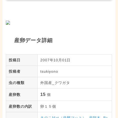
産卵データ詳細
投稿日
2007年10月01日
投稿者
tsukiyono
虫の種類
外国産_クワガタ
15
産卵数
個
産卵数の内訳
卵１５個
きのこMat（発酵マット）
,
産卵木
,
Ba