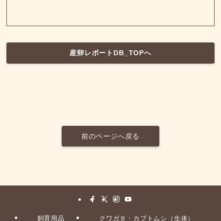
産卵レポートDB_TOPへ
前のページへ戻る
飼育用品
クワガタ・カブトムシ（生体）