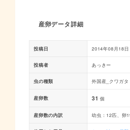
産卵データ詳細
投稿日
2014年08月18日
投稿者
あっきー
虫の種類
外国産_クワガタ
31
産卵数
個
産卵数の内訳
幼虫：12匹、卵1