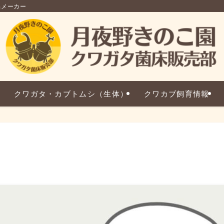
品メーカー
クワガタ・カブトムシ（生体）
クワカブ飼育情報