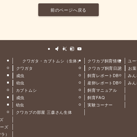
前のページへ戻る
クワガタ・カブトムシ（生体）
クワカブ飼育情報
ユー
クワガタ
クワカブ飼育日記
お葉
ト
成虫
飼育レポートDB
みん
幼虫
産卵レポートDB
みん
カブトムシ
飼育マニュアル
成虫
飼育FAQ
幼虫
実験コーナー
クワカブの部屋 三森さん生体
ーズ
リーズ
カワラ）