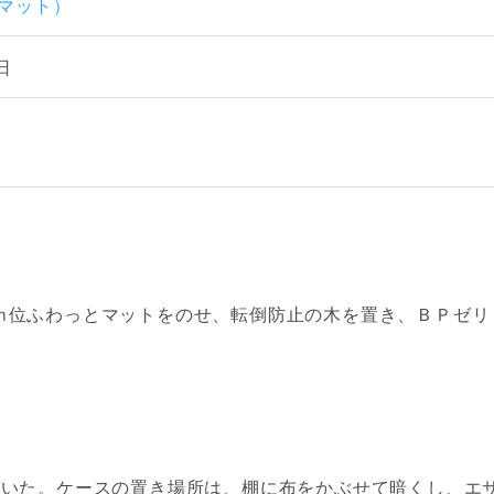
酵マット）
日
ｍ位ふわっとマットをのせ、転倒防止の木を置き、ＢＰゼリ
ていた。ケースの置き場所は、棚に布をかぶせて暗くし、エ