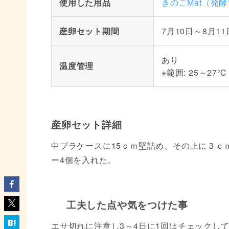
使用した用品
きのこMat（発
産卵セット期間
7月10日～8月11
あり
温度管理
※範囲: 25～27℃
産卵セット詳細
中プラケースに15ｃｍ堅詰め、その上に３ｃ
ー4個を入れた。
工夫した点や気をつけた事
エサ切れに注意し3～4日に1回はチェックし