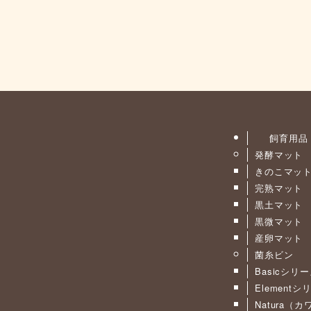
飼育用品
発酵マット
きのこマッ
完熟マット
黒土マット
黒微マット
産卵マット
菌糸ビン
Basicシリ
Elementシ
Natura（