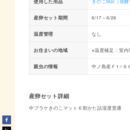
使用した用品
きのこMat（発
産卵セット期間
6/17～6/26
温度管理
なし
お住まいの地域
※温度補足：室内
親虫の情報
中ノ島産Ｆ1♂６
産卵セット詳細
中プラケきのこマット６割かた詰湿度普通