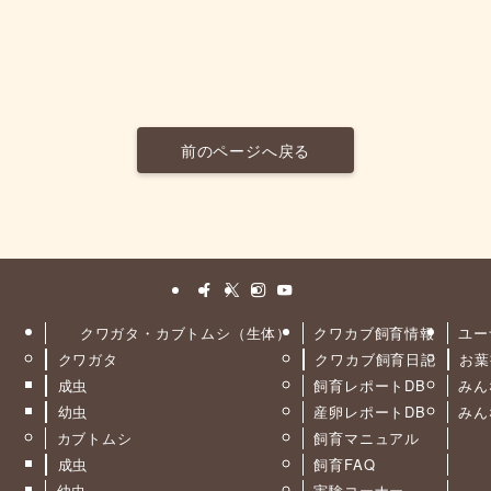
前のページへ戻る
クワガタ・カブトムシ（生体）
クワカブ飼育情報
ユー
クワガタ
クワカブ飼育日記
お葉
ト
成虫
飼育レポートDB
みん
幼虫
産卵レポートDB
みん
カブトムシ
飼育マニュアル
成虫
飼育FAQ
幼虫
実験コーナー