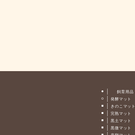
飼育用品
発酵マット
きのこマッ
完熟マット
黒土マット
黒微マット
産卵マット