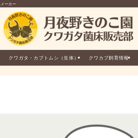
品メーカー
クワガタ・カブトムシ（生体）
クワカブ飼育情報