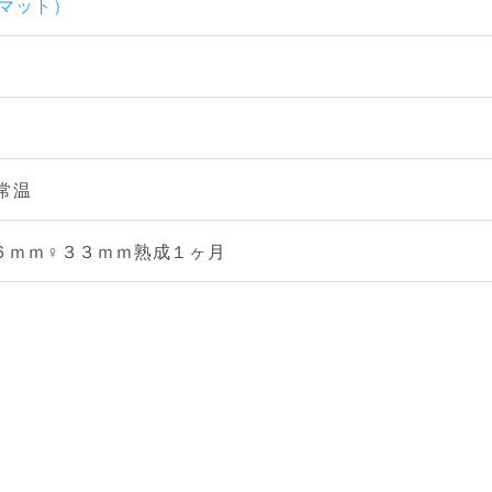
酵マット）
常温
６ｍｍ♀３３ｍｍ熟成１ヶ月