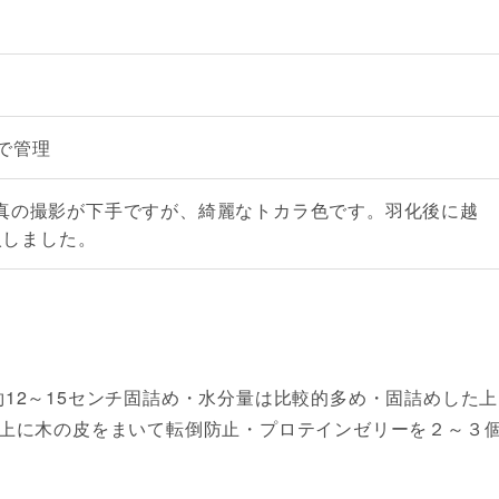
日
で管理
㎜写真の撮影が下手ですが、綺麗なトカラ色です。羽化後に越
入しました。
12～15センチ固詰め・水分量は比較的多め・固詰めした上
・上に木の皮をまいて転倒防止・プロテインゼリーを２～３