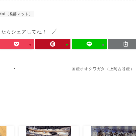
Mat（発酵マット）
ったらシェアしてね！
国産オオクワガタ（上阿古谷産）