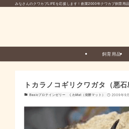
みなさんのクワカブLIFEを応援します！創業2000年クワカブ飼育用
飼育用品
トカラノコギリクワガタ（悪石
Basicプロテインゼリー
くわMat（発酵マット）
2009年9