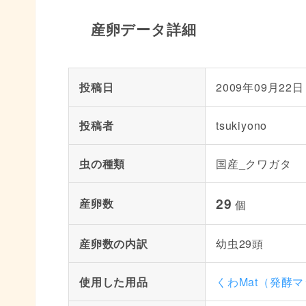
産卵データ詳細
投稿日
2009年09月22日
投稿者
tsukiyono
虫の種類
国産_クワガタ
29
産卵数
個
産卵数の内訳
幼虫29頭
使用した用品
くわMat（発酵