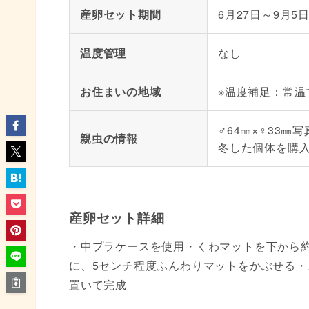
産卵セット期間
6月27日～9月5
温度管理
なし
お住まいの地域
※温度補足：常温
♂64㎜×♀33
親虫の情報
冬した個体を購
産卵セット詳細
・中プラケースを使用・くわマットを下から約
に、5センチ程度ふんわりマットをかぶせる
置いて完成