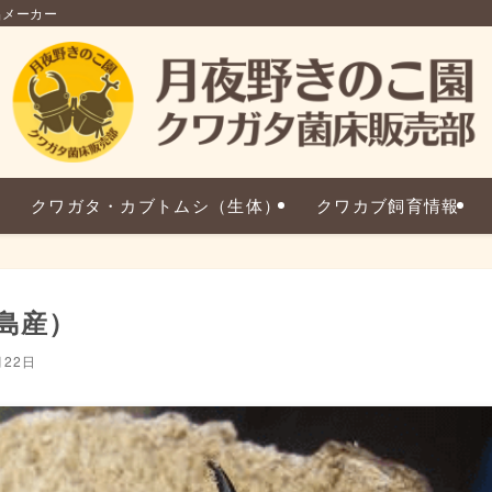
品メーカー
クワガタ・カブトムシ（生体）
クワカブ飼育情報
島産）
月22日