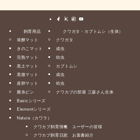
飼育用品
クワガタ・カブトムシ（生体）
発酵マット
クワガタ
きのこマット
成虫
完熟マット
幼虫
黒土マット
カブトムシ
黒微マット
成虫
産卵マット
幼虫
菌糸ビン
クワカブの部屋 三森さん生体
Basicシリーズ
Elementシリーズ
Natura（カワラ）
クワカブ飼育情報
ユーザーの皆様
クワカブ飼育日記
お葉書紹介