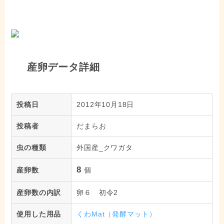
産卵データ詳細
投稿日
2012年10月18日
投稿者
だまらお
虫の種類
外国産_クワガタ
8
産卵数
個
産卵数の内訳
卵６ 初令2
使用した用品
くわMat（発酵マット）