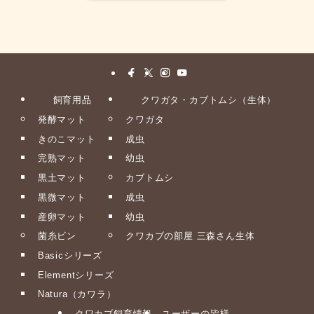
飼育用品
クワガタ・カブトムシ（生体）
発酵マット
クワガタ
きのこマット
成虫
完熟マット
幼虫
黒土マット
カブトムシ
黒微マット
成虫
産卵マット
幼虫
菌糸ビン
クワカブの部屋 三森さん生体
Basicシリーズ
Elementシリーズ
Natura（カワラ）
クワカブ飼育情報
ユーザーの皆様