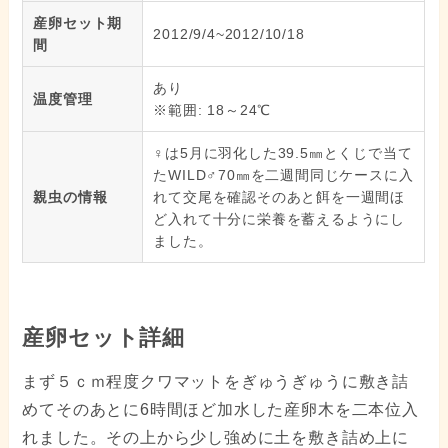
産卵セット期
2012/9/4~2012/10/18
間
あり
温度管理
※範囲: 18～24℃
♀は5月に羽化した39.5㎜とくじで当て
たWILD♂70㎜を二週間同じケースに入
親虫の情報
れて交尾を確認そのあと餌を一週間ほ
ど入れて十分に栄養を蓄えるようにし
ました。
産卵セット詳細
まず５ｃｍ程度クワマットをぎゅうぎゅうに敷き詰
めてそのあとに6時間ほど加水した産卵木を二本位入
れました。その上から少し強めに土を敷き詰め上に