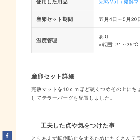
使用した用品
完熟Mat（発酵
産卵セット期間
五月4日～5月20
あり
温度管理
※範囲: 21～25℃
産卵セット詳細
完熟マットを10ｃｍほど硬くつめその上にち
してテラーバーグを配置しました。
工夫した点や気をつけた事
とりあえず転倒防止をするためにたくさんテ