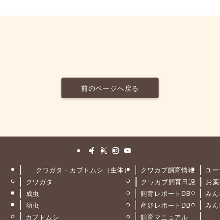
前のページへ戻る
クワガタ・カブトムシ（生体）
クワカブ飼育情報
ユー
クワガタ
クワカブ飼育日記
お葉
ト
成虫
飼育レポートDB
みん
幼虫
産卵レポートDB
みん
カブトムシ
飼育マニュアル