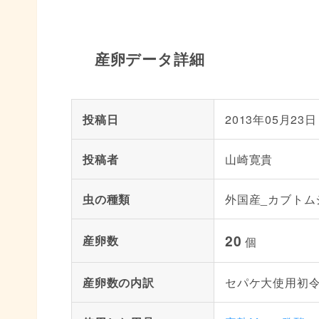
産卵データ詳細
投稿日
2013年05月23日
投稿者
山崎寛貴
虫の種類
外国産_カブトム
20
産卵数
個
産卵数の内訳
セパケ大使用初令