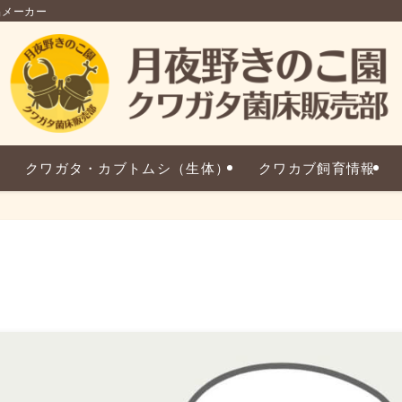
品メーカー
クワガタ・カブトムシ（生体）
クワカブ飼育情報