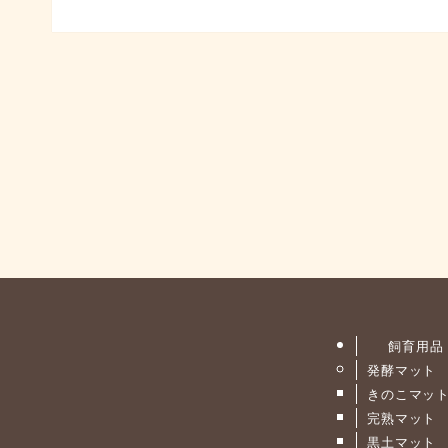
飼育用品
発酵マット
きのこマッ
完熟マット
黒土マット