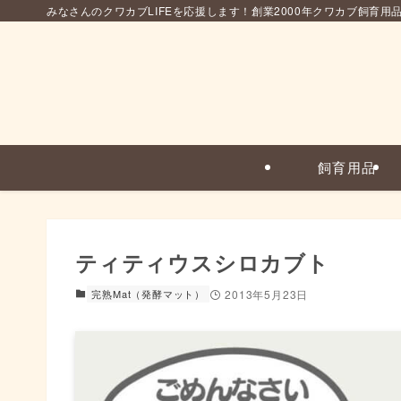
みなさんのクワカブLIFEを応援します！創業2000年クワカブ飼育用
飼育用品
ティティウスシロカブト
完熟Mat（発酵マット）
2013年5月23日