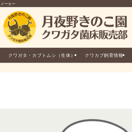
品メーカー
クワガタ・カブトムシ（生体）
クワカブ飼育情報