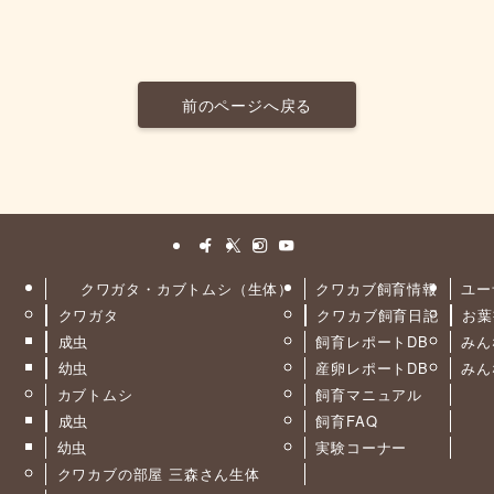
前のページへ戻る
クワガタ・カブトムシ（生体）
クワカブ飼育情報
ユー
クワガタ
クワカブ飼育日記
お葉
ト
成虫
飼育レポートDB
みん
幼虫
産卵レポートDB
みん
カブトムシ
飼育マニュアル
成虫
飼育FAQ
幼虫
実験コーナー
クワカブの部屋 三森さん生体