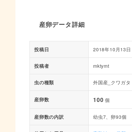
産卵データ詳細
投稿日
2018年10月13日
投稿者
mktymt
虫の種類
外国産_クワガタ
100
産卵数
個
産卵数の内訳
幼虫7、卵93個