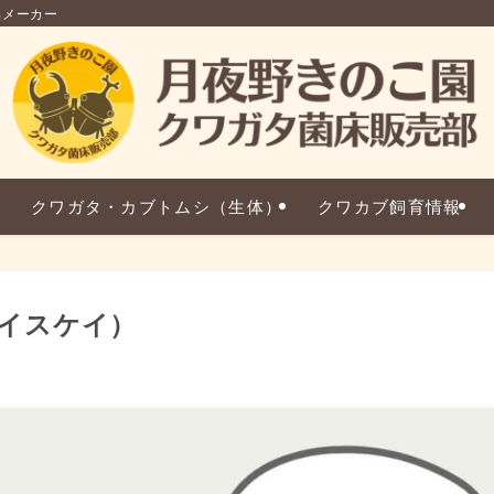
品メーカー
クワガタ・カブトムシ（生体）
クワカブ飼育情報
イスケイ）