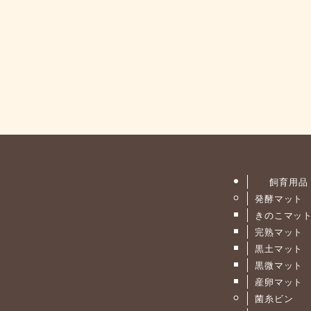
飼育用品
発酵マット
きのこマッ
完熟マット
黒土マット
黒微マット
産卵マット
菌糸ビン