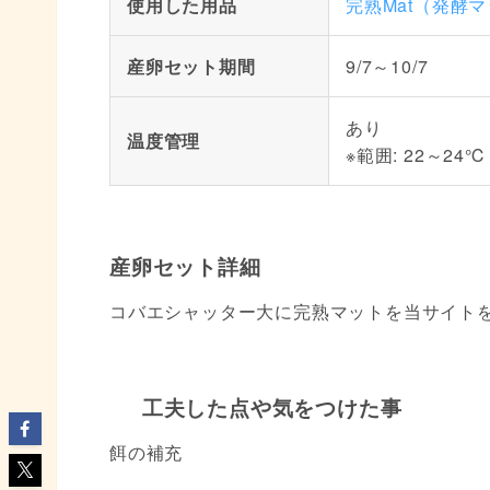
使用した用品
完熟Mat（発酵
産卵セット期間
9/7～10/7
あり
温度管理
※範囲: 22～24℃
産卵セット詳細
コバエシャッター大に完熟マットを当サイト
工夫した点や気をつけた事
餌の補充