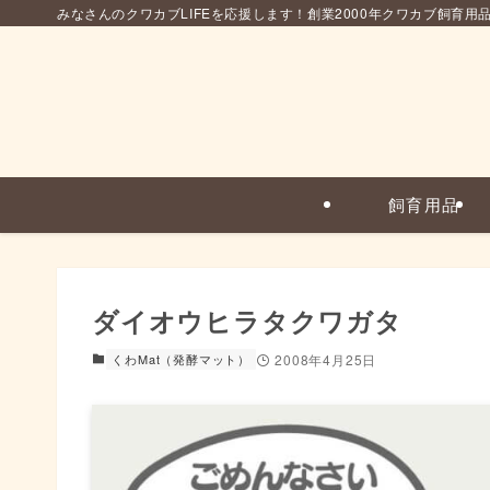
みなさんのクワカブLIFEを応援します！創業2000年クワカブ飼育用
飼育用品
ダイオウヒラタクワガタ
くわMat（発酵マット）
2008年4月25日