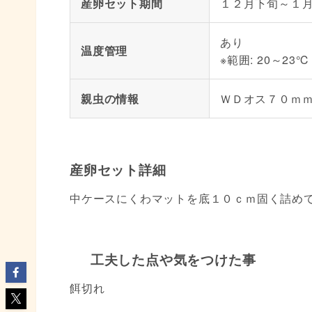
産卵セット期間
１２月下旬～１
あり
温度管理
※範囲: 20～23℃
親虫の情報
ＷＤオス７０ｍ
産卵セット詳細
中ケースにくわマットを底１０ｃｍ固く詰め
工夫した点や気をつけた事
餌切れ