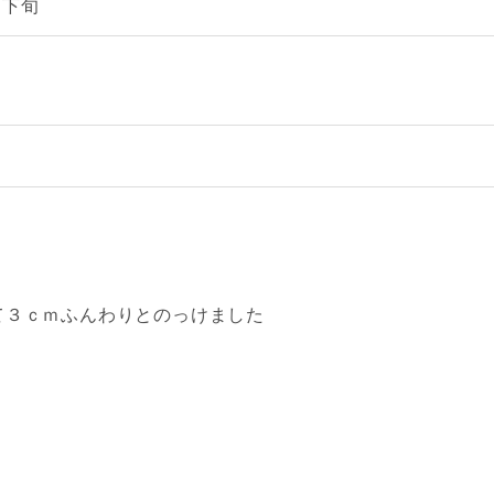
月下旬
ｍ
て３ｃｍふんわりとのっけました