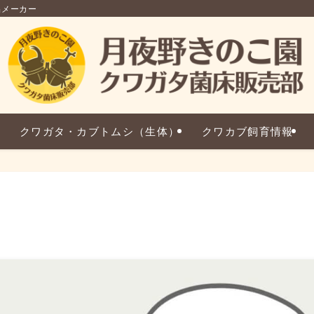
品メーカー
クワガタ・カブトムシ（生体）
クワカブ飼育情報