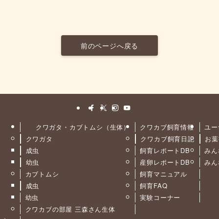
前のページへ戻る
クワガタ・カブトムシ（生体）
クワカブ飼育情報
ユー
クワガタ
クワカブ飼育日記
お葉
ト
成虫
飼育レポートDB
みん
幼虫
産卵レポートDB
みん
カブトムシ
飼育マニュアル
成虫
飼育FAQ
幼虫
実験コーナー
クワカブの部屋 三森さん生体