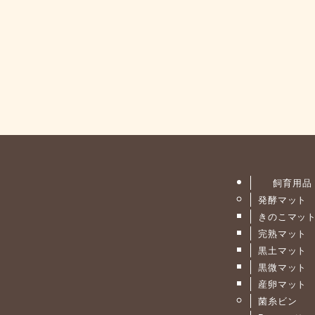
飼育用品
発酵マット
きのこマッ
完熟マット
黒土マット
黒微マット
産卵マット
菌糸ビン