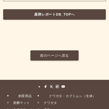
産卵レポートDB_TOPへ
前のページへ戻る
飼育用品
クワガタ・カブトムシ（生体）
発酵マット
クワガタ