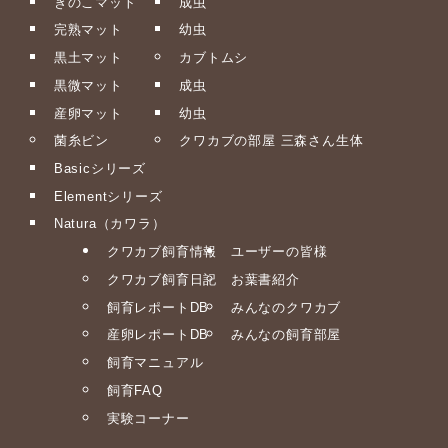
きのこマット
成虫
完熟マット
幼虫
黒土マット
カブトムシ
黒微マット
成虫
産卵マット
幼虫
菌糸ビン
クワカブの部屋 三森さん生体
Basicシリーズ
Elementシリーズ
Natura（カワラ）
クワカブ飼育情報
ユーザーの皆様
クワカブ飼育日記
お葉書紹介
飼育レポートDB
みんなのクワカブ
産卵レポートDB
みんなの飼育部屋
飼育マニュアル
飼育FAQ
実験コーナー