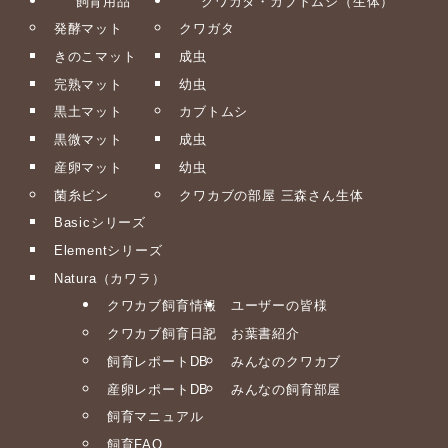
飼育用品
クワガタ・カブトムシ（生体）
発酵マット
クワガタ
きのこマット
成虫
完熟マット
幼虫
黒土マット
カブトムシ
黒微マット
成虫
産卵マット
幼虫
菌糸ビン
クワカブの部屋 三森さん生体
Basicシリーズ
Elementシリーズ
Natura（カワラ）
クワカブ飼育情報
ユーザーの皆様
クワカブ飼育日記
お葉書紹介
飼育レポートDB
みんなのクワカブ
産卵レポートDB
みんなの飼育部屋
飼育マニュアル
飼育FAQ