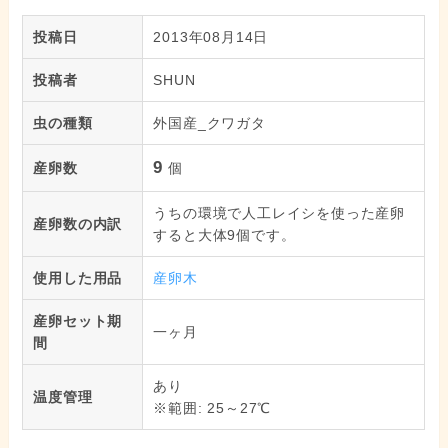
投稿日
2013年08月14日
投稿者
SHUN
虫の種類
外国産_クワガタ
9
産卵数
個
うちの環境で人工レイシを使った産卵
産卵数の内訳
すると大体9個です。
使用した用品
産卵木
産卵セット期
一ヶ月
間
あり
温度管理
※範囲: 25～27℃