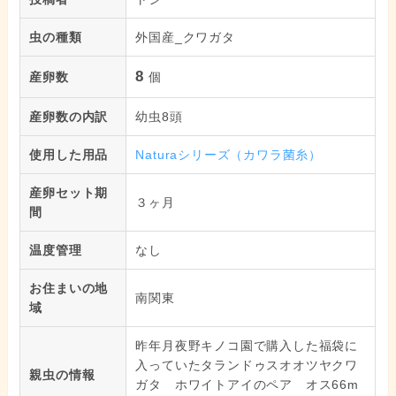
虫の種類
外国産_クワガタ
8
産卵数
個
産卵数の内訳
幼虫8頭
使用した用品
Naturaシリーズ（カワラ菌糸）
産卵セット期
３ヶ月
間
温度管理
なし
お住まいの地
南関東
域
昨年月夜野キノコ園で購入した福袋に
入っていたタランドゥスオオツヤクワ
親虫の情報
ガタ ホワイトアイのペア オス66m