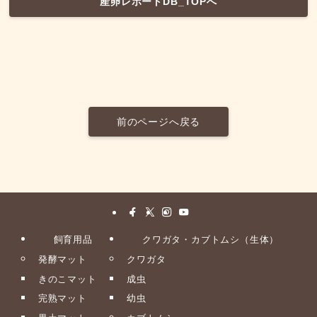
産卵レポートDB_TOPへ
前のページへ戻る
飼育用品
クワガタ・カブトムシ（生体）
発酵マット
クワガタ
きのこマット
成虫
完熟マット
幼虫