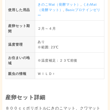
きのこMat（発酵マット）
,
くわMat
使用した用品
（発酵マット）
,
Basicプロテインゼリ
ー
産卵セット期
２月～４月
間
あり
温度管理
※範囲: 23℃
お住まいの地
※温度補足：２３℃前後
域
親虫の情報
ＷＩＬＤ♀
産卵セット詳細
８００ｃｃポリボトルにきのこマット、クワマット