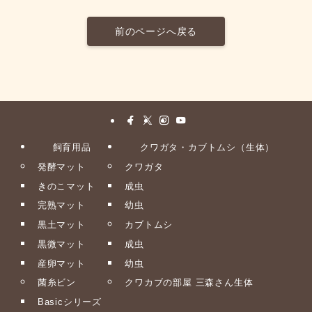
前のページへ戻る
飼育用品
クワガタ・カブトムシ（生体）
発酵マット
クワガタ
きのこマット
成虫
完熟マット
幼虫
黒土マット
カブトムシ
黒微マット
成虫
産卵マット
幼虫
菌糸ビン
クワカブの部屋 三森さん生体
Basicシリーズ