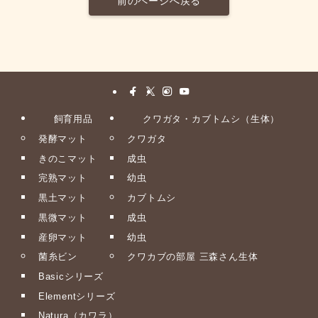
前のページへ戻る
飼育用品
クワガタ・カブトムシ（生体）
発酵マット
クワガタ
きのこマット
成虫
完熟マット
幼虫
黒土マット
カブトムシ
黒微マット
成虫
産卵マット
幼虫
菌糸ビン
クワカブの部屋 三森さん生体
Basicシリーズ
Elementシリーズ
Natura（カワラ）