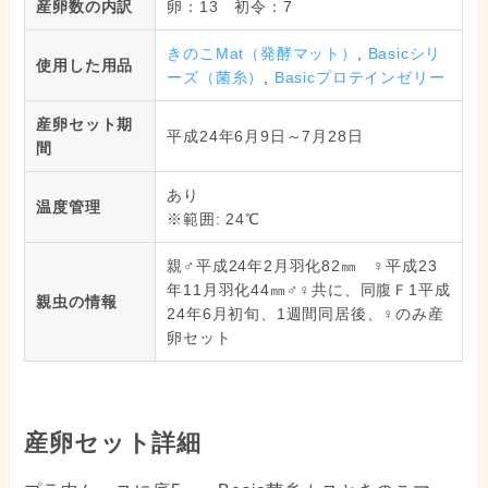
産卵数の内訳
卵：13 初令：7
きのこMat（発酵マット）
,
Basicシリ
使用した用品
ーズ（菌糸）
,
Basicプロテインゼリー
産卵セット期
平成24年6月9日～7月28日
間
あり
温度管理
※範囲: 24℃
親♂平成24年2月羽化82㎜ ♀平成23
年11月羽化44㎜♂♀共に、同腹Ｆ1平成
親虫の情報
24年6月初旬、1週間同居後、♀のみ産
卵セット
産卵セット詳細