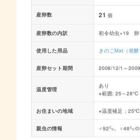
21
産卵数
個
産卵数の内訳
初令幼虫×19 卵
使用した用品
きのこMat（発
産卵セット期間
2008/12/1～2009
あり
温度管理
※範囲: 25～28℃
お住まいの地域
※温度補足：25℃
親虫の情報
♂92㍉、♀48㍉