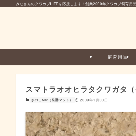
みなさんのクワカブLIFEを応援します！創業2000年クワカブ飼育用
飼育用品
スマトラオオヒラタクワガタ（
きのこMat（発酵マット）
2009年1月30日